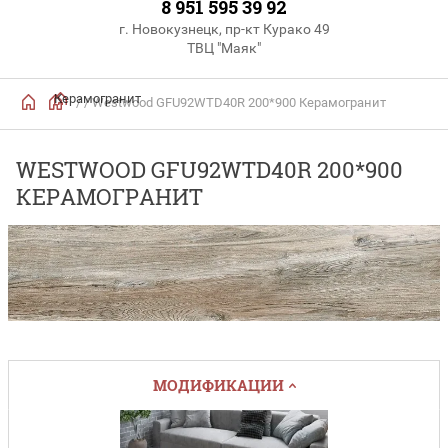
8 951 595 39 92
г. Новокузнецк, пр-кт Курако 49
ТВЦ "Маяк"
Керамогранит
/
/ Westwood GFU92WTD40R 200*900 Керамогранит
WESTWOOD GFU92WTD40R 200*900
КЕРАМОГРАНИТ
МОДИФИКАЦИИ