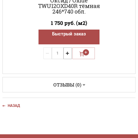
Оксид / Oxide
TWU12OXD40R тёмная
246*740 обл.
1 750
руб. (м2)
Быстрый заказ
−
+
ОТЗЫВЫ (0)
НАЗАД