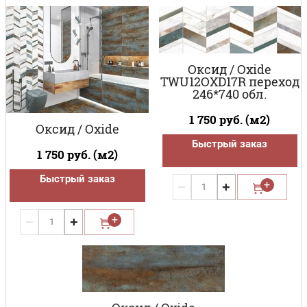
Оксид / Oxide
TWU12OXD17R переход
246*740 обл.
1 750
руб. (м2)
Оксид / Oxide
Быстрый заказ
1 750
руб. (м2)
Быстрый заказ
−
+
−
+