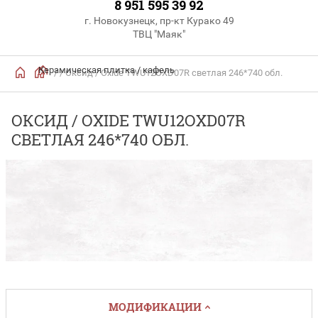
8 951 595 39 92
г. Новокузнецк, пр-кт Курако 49
ТВЦ "Маяк"
Керамическая плитка / кафель
/
/ Оксид / Oxide TWU12OXD07R светлая 246*740 обл.
ОКСИД / OXIDE TWU12OXD07R
СВЕТЛАЯ 246*740 ОБЛ.
МОДИФИКАЦИИ