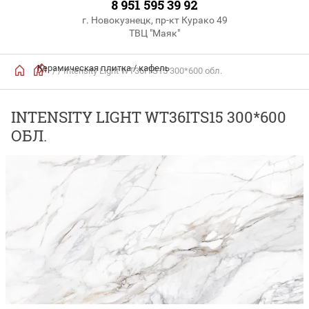
8 951 595 39 92
г. Новокузнецк, пр-кт Курако 49
ТВЦ "Маяк"
Керамическая плитка / кафель
/
/ Intensity Light WT36ITS15 300*600 обл.
INTENSITY LIGHT WT36ITS15 300*600
ОБЛ.