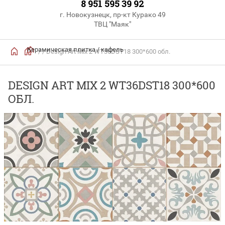
8 951 595 39 92
г. Новокузнецк, пр-кт Курако 49
ТВЦ "Маяк"
Керамическая плитка / кафель
/
/ Design Art Mix 2 WT36DST18 300*600 обл.
DESIGN ART MIX 2 WT36DST18 300*600
ОБЛ.